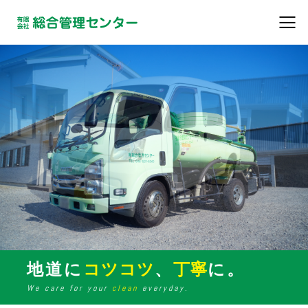
地道に
コツコツ
、
丁寧
に。
We care for your
clean
everyday.